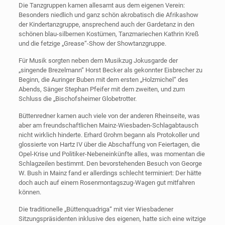
Die Tanzgruppen kamen allesamt aus dem eigenen Verein:
Besonders niedlich und ganz schön akrobatisch die Afrikashow
der Kindertanzgruppe, ansprechend auch der Gardetanz in den
schönen blau-silbernen Kostümen, Tanzmariechen Kathrin Kreß
und die fetzige „Grease“-Show der Showtanzgruppe.
Für Musik sorgten neben dem Musikzug Jokusgarde der
„singende Brezelmann“ Horst Becker als gekonnter Eisbrecher zu
Beginn, die Auringer Buben mit dem ersten „Holzmichel“ des
Abends, Sänger Stephan Pfeifer mit dem zweiten, und zum
Schluss die „Bischofsheimer Globetrotter.
Büttenredner kamen auch viele von der anderen Rheinseite, was
aber am freundschaftlichen Mainz-Wiesbaden-Schlagabtausch
nicht wirklich hinderte. Erhard Grohm begann als Protokoller und
glossierte von Hartz IV über die Abschaffung von Feiertagen, die
Opel-Krise und Politiker-Nebeneinkünfte alles, was momentan die
Schlagzeilen bestimmt. Den bevorstehenden Besuch von George
W. Bush in Mainz fand er allerdings schlecht terminiert: Der hätte
doch auch auf einem Rosenmontagszug-Wagen gut mitfahren
können.
Die traditionelle „Büttenquadriga“ mit vier Wiesbadener
Sitzungspräsidenten inklusive des eigenen, hatte sich eine witzige