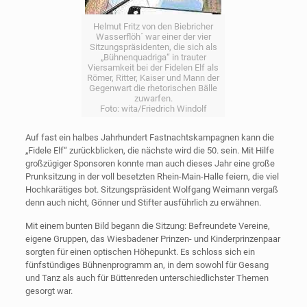
Helmut Fritz von den Biebricher
Wasserflöh´ war einer der vier
Sitzungspräsidenten, die sich als
„Bühnenquadriga“ in trauter
Viersamkeit bei der Fidelen Elf als
Römer, Ritter, Kaiser und Mann der
Gegenwart die rhetorischen Bälle
zuwarfen.
Foto: wita/Friedrich Windolf
Auf fast ein halbes Jahrhundert Fastnachtskampagnen kann die
„Fidele Elf“ zurückblicken, die nächste wird die 50. sein. Mit Hilfe
großzügiger Sponsoren konnte man auch dieses Jahr eine große
Prunksitzung in der voll besetzten Rhein-Main-Halle feiern, die viel
Hochkarätiges bot. Sitzungspräsident Wolfgang Weimann vergaß
denn auch nicht, Gönner und Stifter ausführlich zu erwähnen.
Mit einem bunten Bild begann die Sitzung: Befreundete Vereine,
eigene Gruppen, das Wiesbadener Prinzen- und Kinderprinzenpaar
sorgten für einen optischen Höhepunkt. Es schloss sich ein
fünfstündiges Bühnenprogramm an, in dem sowohl für Gesang
und Tanz als auch für Büttenreden unterschiedlichster Themen
gesorgt war.