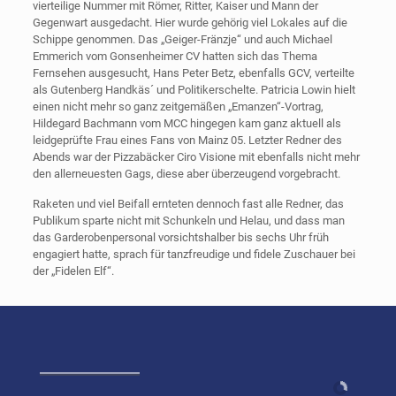
vierteilige Nummer mit Römer, Ritter, Kaiser und Mann der
Gegenwart ausgedacht. Hier wurde gehörig viel Lokales auf die
Schippe genommen. Das „Geiger-Fränzje“ und auch Michael
Emmerich vom Gonsenheimer CV hatten sich das Thema
Fernsehen ausgesucht, Hans Peter Betz, ebenfalls GCV, verteilte
als Gutenberg Handkäs´ und Politikerschelte. Patricia Lowin hielt
einen nicht mehr so ganz zeitgemäßen „Emanzen“-Vortrag,
Hildegard Bachmann vom MCC hingegen kam ganz aktuell als
leidgeprüfte Frau eines Fans von Mainz 05. Letzter Redner des
Abends war der Pizzabäcker Ciro Visione mit ebenfalls nicht mehr
den allerneuesten Gags, diese aber überzeugend vorgebracht.
Raketen und viel Beifall ernteten dennoch fast alle Redner, das
Publikum sparte nicht mit Schunkeln und Helau, und dass man
das Garderobenpersonal vorsichtshalber bis sechs Uhr früh
engagiert hatte, sprach für tanzfreudige und fidele Zuschauer bei
der „Fidelen Elf“.