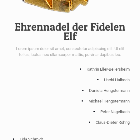
Ehrennadel der Fidelen
Elf
Lorem ipsum dolor sit amet, consectetur adipiscing elit. Ut elit
tellus, luctus nec ullamcorper mattis, pulvinar dapibus leo.
Kathrin Eller-Bellersheim
Uschi Halbach
Daniela Hengstermann
Michael Hengstermann
Peter Nagelbach
Claus-Dieter Röhrig
Lida Schmidt