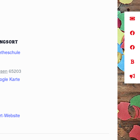
UNGSORT
etheschule
ssen
65203
ogle Karte
rt-Website