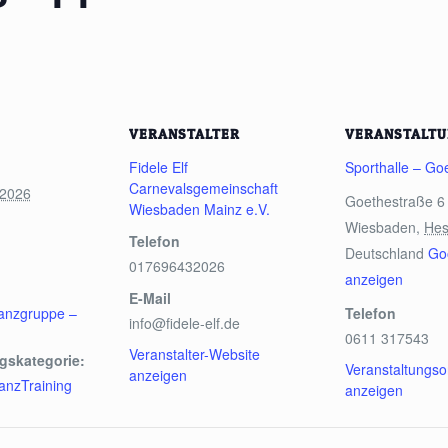
VERANSTALTER
VERANSTALT
Fidele Elf
Sporthalle – Go
Carnevalsgemeinschaft
 2026
Goethestraße 6
Wiesbaden Mainz e.V.
Wiesbaden
,
He
Telefon
Deutschland
Go
017696432026
anzeigen
E-Mail
anzgruppe –
Telefon
info@fidele-elf.de
0611 317543
Veranstalter-Website
gskategorie:
Veranstaltungso
anzeigen
nzTraining
anzeigen