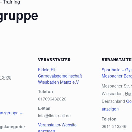
 Training
gruppe
VERANSTALTER
VERANSTALT
Fidele Elf
Sporthalle – G
Carnevalsgemeinschaft
Mosbacher Ber
r 2025
Wiesbaden Mainz e.V.
Mosbacher Str. 
Telefon
Wiesbaden
,
He
017696432026
Deutschland
Go
E-Mail
anzeigen
anzgruppe –
info@fidele-elf.de
Telefon
Veranstalter-Website
0611 312246
gskategorie:
anzeigen