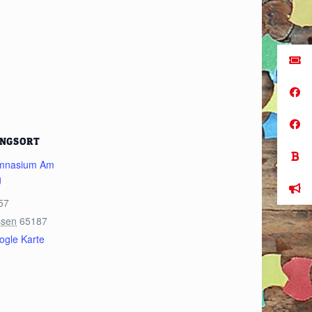
UNGSORT
ymnasium Am
g
57
ssen
65187
ogle Karte