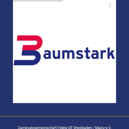
Carnevalsgemeinschaft Fidele Elf Wiesbaden / Mainz e.V.