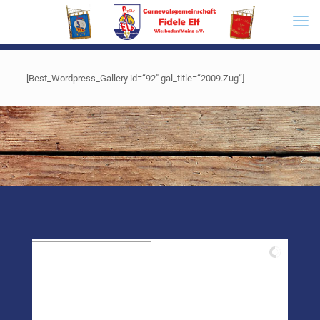
[Best_Wordpress_Gallery id=“92″ gal_title=“2009.Zug“]