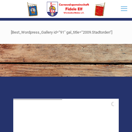
[Best_Wordpress_Gallery id=“91″ gal_title=“2009.Stadtorden“]