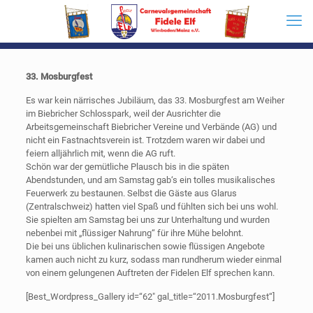
33. Mosburgfest
Es war kein närrisches Jubiläum, das 33. Mosburgfest am Weiher
im Biebricher Schlosspark, weil der Ausrichter die
Arbeitsgemeinschaft Biebricher Vereine und Verbände (AG) und
nicht ein Fastnachtsverein ist. Trotzdem waren wir dabei und
feiern alljährlich mit, wenn die AG ruft.
Schön war der gemütliche Plausch bis in die späten
Abendstunden, und am Samstag gab‘s ein tolles musikalisches
Feuerwerk zu bestaunen. Selbst die Gäste aus Glarus
(Zentralschweiz) hatten viel Spaß und fühlten sich bei uns wohl.
Sie spielten am Samstag bei uns zur Unterhaltung und wurden
nebenbei mit „flüssiger Nahrung“ für ihre Mühe belohnt.
Die bei uns üblichen kulinarischen sowie flüssigen Angebote
kamen auch nicht zu kurz, sodass man rundherum wieder einmal
von einem gelungenen Auftreten der Fidelen Elf sprechen kann.
[Best_Wordpress_Gallery id=“62″ gal_title=“2011.Mosburgfest“]