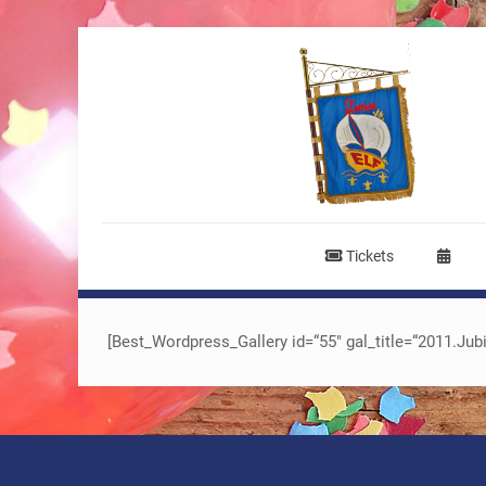
Tickets
[Best_Wordpress_Gallery id=“55″ gal_title=“2011.Ju