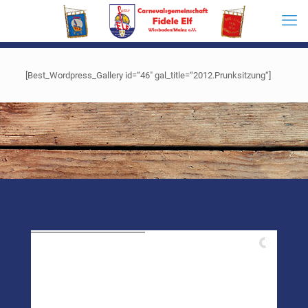
[Best_Wordpress_Gallery id=“46″ gal_title=“2012.Prunksitzung“]