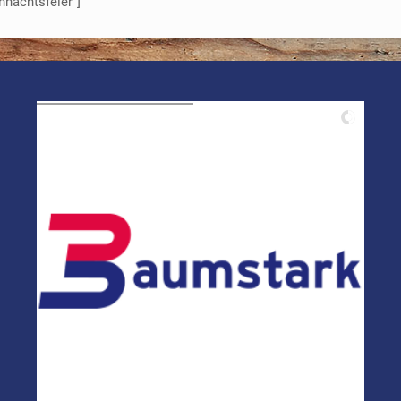
hnachtsfeier“]