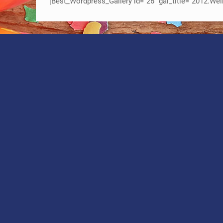
[Best_Wordpress_Gallery id=“26″ gal_title=“2012.Wei