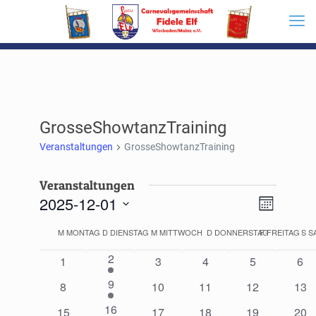
GrosseShowtanzTraining
Veranstaltungen
GrosseShowtanzTraining
Veranstaltungen
Ansichten
2025-12-01
Veranstal
Monat
Navigatio
Ansichten
Datum
Navigatio
Kalender
M
MONTAG
D
DIENSTAG
M
MITTWOCH
D
DONNERSTAG
F
FREITAG
S
S
wählen.
von
1
2
Veranstaltungen
0
0
0
0
0
1
3
4
5
6
Veranstaltung
Veranstaltungen
Veranstaltungen
Veranstaltungen
Veranstaltun
Ver
1
9
0
0
0
0
0
8
10
11
12
13
Veranstaltung
Veranstaltungen
Veranstaltungen
Veranstaltungen
Veranstaltun
Vera
1
16
0
0
0
0
0
15
17
18
19
20