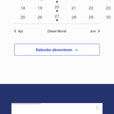
Veranstaltung
Veranstaltungen
Veranstaltungen
Veranstaltungen
Veranstaltun
Vera
1
20
0
0
0
0
0
18
19
21
22
23
Veranstaltung
Veranstaltungen
Veranstaltungen
Veranstaltungen
Veranstaltun
Vera
1
27
0
0
0
0
0
25
26
28
29
30
Veranstaltung
Veranstaltungen
Veranstaltungen
Veranstaltungen
Veranstaltun
Vera
Apr.
Dieser Monat
Juni
Kalender abonnieren